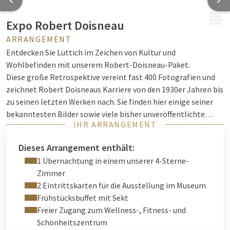
MENÜ
Expo Robert Doisneau
ARRANGEMENT
Entdecken Sie Lüttich im Zeichen von Kultur und
Wohlbefinden mit unserem Robert-Doisneau-Paket.
Diese große Retrospektive vereint fast 400 Fotografien und
zeichnet Robert Doisneaus Karriere von den 1930er Jahren bis
zu seinen letzten Werken nach. Sie finden hier einige seiner
bekanntesten Bilder sowie viele bisher unveröffentlichte
IHR ARRANGEMENT
Aufnahmen, die die ganze Sensibilität und Tiefe seiner
humanistischen Vision offenbaren.
Dieses Arrangement enthält:
Die Etappe in Lüttich wird durch eine exklusive belgische
1 Übernachtung in einem unserer 4-Sterne-
Auswahl ergänzt, die die Landschaften, Gesichter und Symbole
Zimmer
des Landes hervorhebt.
2 Eintrittskarten für die Ausstellung im Museum
Dieses Paket ist eine Mischung aus Kultur, Entspannung und
Frühstücksbuffet mit Sekt
Vergnügen und lädt dazu ein, die Lebenskunst in Lüttich
Freier Zugang zum Wellness-, Fitness- und
(wieder) zu entdecken, eine Mischung aus künstlerischen
Schönheitszentrum
Emotionen und einem angenehmen Aufenthalt.