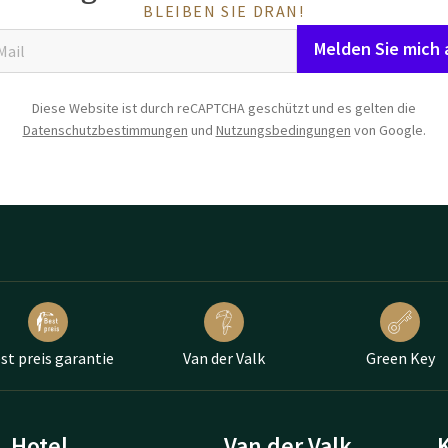
BLEIBEN SIE DRAN!
Melden Sie mich 
Diese Website ist durch reCAPTCHA geschützt und es gelten die
Datenschutzbestimmungen
und
Nutzungsbedingungen
von Google.
st preis garantie
Van der Valk
Green Key
Hotel
Van der Valk