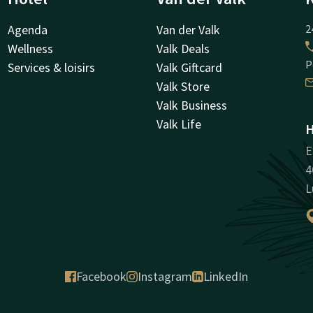
Agenda
Van der Valk
2
Wellness
Valk Deals
P
Services & loisirs
Valk Giftcard
Valk Store
Valk Business
Valk Life
H
E
4
L
Facebook
Instagram
LinkedIn