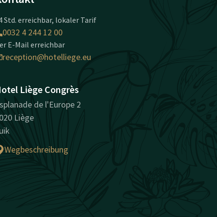
4 Std. erreichbar, lokaler Tarif
0032 4 244 12 00
er E-Mail erreichbar
reception@hotelliege.eu
otel Liège Congrès
splanade de l'Europe 2
020 Liège
uik
Wegbeschreibung