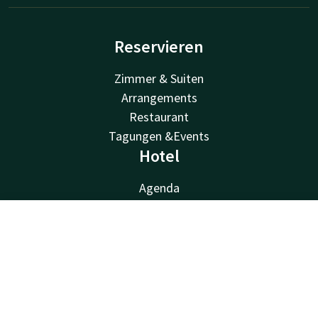
Reservieren
Zimmer & Suiten
Arrangements
Restaurant
Tagungen &Events
Hotel
Agenda
Wellness
Services & loisirs
Kontakt
Account
DE
Van der Valk
Jetzt buchen
Van der Valk
Valk Deals
Valk Giftcard