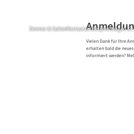
Anmeldung
Zimmer & Suiten
Restaurant
Besprechungen & V
Vielen Dank für Ihre A
erhalten bald die neue
informiert werden? Mel