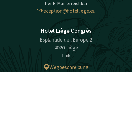
Per E-Mail erreichbar
reception@hotelliege.eu
Hotel Liège Congrès
Esplanade de l'Europe 2
4020 Liège
Luik
Wegbeschreibung
Kontakt
Account
DE
Facebook
Instagram
LinkedIn
Jetzt buchen
überraschend vielfältig
Sitemap
Privacy
Cookies
Haftung
Bedingungen
Bestpreisgarantie