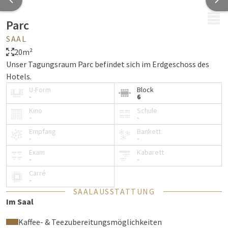
MENÜ
Parc
SAAL
20m²
Unser Tagungsraum Parc befindet sich im Erdgeschoss des
Hotels.
U-Form
Block
-
6
Kino
Schule
-
-
Empfang
Bankett
-
-
Exam
Kabarett
-
-
Carré
-
SAALAUSSTATTUNG
Im Saal
Kaffee- & Teezubereitungsmöglichkeiten