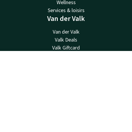
Wellness
Services & loisirs
Van der Valk
Van der Valk
Valk Deals
Valk Giftcard
Valk Store
Valk Business
Kontakt
Account
DE
Valk Life
Jetzt buchen
Kontakt
24 Std. erreichbar, lokaler Tarif
0032 4 244 12 00
Per E-Mail erreichbar
reception@hotelliege.eu