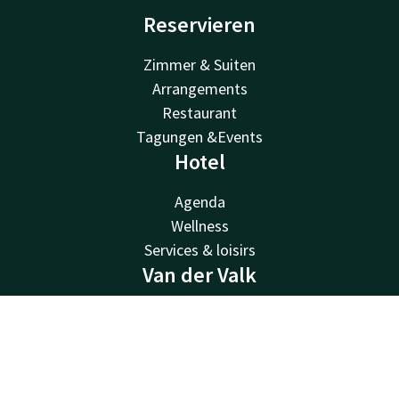
Reservieren
Zimmer & Suiten
Arrangements
Restaurant
Tagungen &Events
Hotel
Agenda
Wellness
Services & loisirs
Van der Valk
Van der Valk
Kontakt
Account
DE
Valk Deals
Valk Giftcard
Jetzt buchen
Valk Store