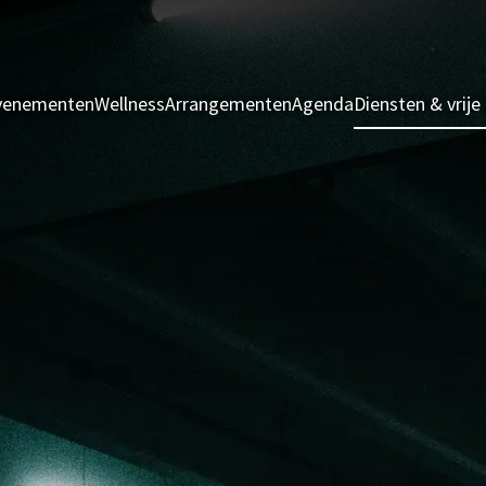
evenementen
Wellness
Arrangementen
Agenda
Diensten & vrije 