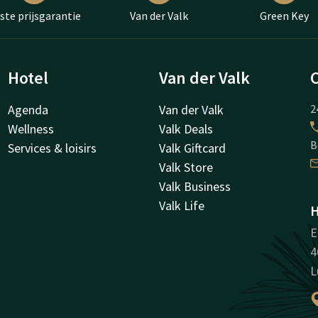
ste prijsgarantie
Van der Valk
Green Key
Hotel
Van der Valk
Agenda
Van der Valk
2
Wellness
Valk Deals
B
Services & loisirs
Valk Giftcard
Valk Store
Valk Business
Valk Life
H
E
4
L