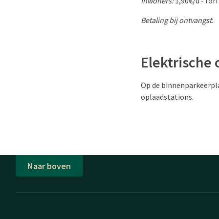
Inwoners:
1,90€/u - for
Betaling bij ontvangst.
Elektrische
Op de binnenparkeerpla
oplaadstations.
Naar boven