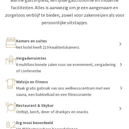
warme gastvrijheid, verfijnde gastronomie en moderne
faciliteiten. Alles is aanwezig om je een aangenaam en
zorgeloos verblijf te bieden, zowel voor zakenreizen als voor
persoonlijke uitstapjes.
Kamers en suites
Het hotel heeft 219 kwaliteitskamers.
Vergaderruimtes
6 multifunctionele zalen voor uw evenement, vergadering
of conferentie
Welzijn en fitness
Maak gratis gebruik van ons wellnesscentrum met een
sauna, een bubbelbad en een fitnessruimte.
Restaurant & Skybar
Ontbijt, lunch, diner of drankjes en snacks
8,2
Erg mooi beoordeeld