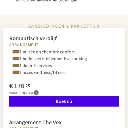
Uit 459 betrouwbare beoordelingen
AANBIEDINGEN & PAKKETTEN
Romantisch verblijf
ARRANGEMENT
1 nuitée en chambre confort
1 buffet petit déjeuner live cooking
1 dîner 3 services
1 accès wellness/fitness
€
176
25
vanaf
prijs p.p.
Boek nu
Arrangement The Vex