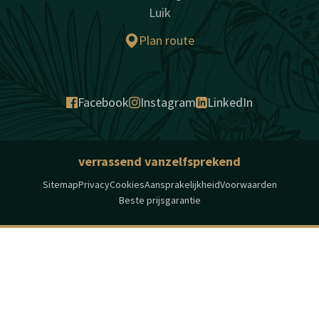
Luik
Plan route
Facebook
Instagram
LinkedIn
verrassend vanzelfsprekend
Sitemap
Privacy
Cookies
Aansprakelijkheid
Voorwaarden
Beste prijsgarantie