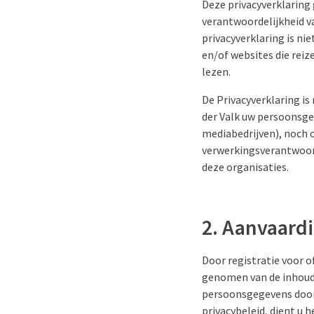
Deze privacyverklaring 
verantwoordelijkheid v
privacyverklaring is ni
en/of websites die reiz
lezen.
De Privacyverklaring i
der Valk uw persoonsge
mediabedrijven), noch o
verwerkingsverantwoorde
deze organisaties.
2. Aanvaard
Door registratie voor o
genomen van de inhoud 
persoonsgegevens door V
privacybeleid, dient u 