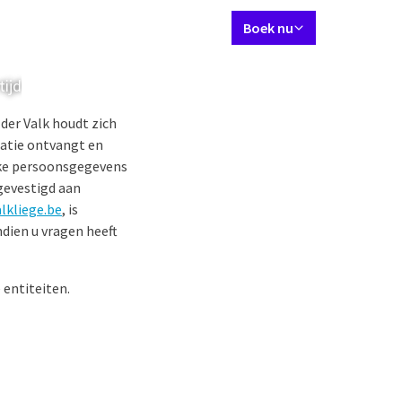
Ingestelde taal
Contact
Mijn Valk Account
NL
Boek nu
tijd
Kamers & Suites
Restaurant
Vergaderingen & evenement
der Valk houdt zich
rmatie ontvangt en
elke persoonsgegevens
 gevestigd aan
lkliege.be
, is
dien u vragen heeft
 entiteiten.