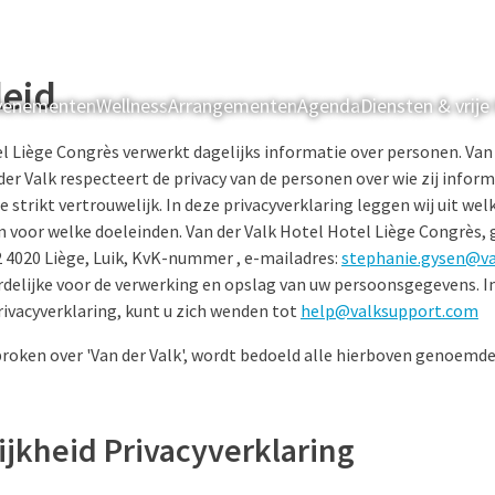
leid
evenementen
Wellness
Arrangementen
Agenda
Diensten & vrije 
l Liège Congrès verwerkt dagelijks informatie over personen. Van 
 der Valk respecteert de privacy van de personen over wie zij info
 strikt vertrouwelijk. In deze privacyverklaring leggen wij uit w
n voor welke doeleinden. Van der Valk Hotel Hotel Liège Congrès,
2 4020 Liège, Luik, KvK-nummer , e-mailadres:
stephanie.gysen@va
elijke voor de verwerking en opslag van uw persoonsgegevens. In
rivacyverklaring, kunt u zich wenden tot
help@valksupport.com
roken over 'Van der Valk', wordt bedoeld alle hierboven genoemde
ijkheid Privacyverklaring