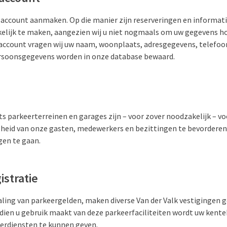
k account aanmaken. Op die manier zijn reserveringen en informati
lijk te maken, aangezien wij u niet nogmaals om uw gegevens ho
account vragen wij uw naam, woonplaats, adresgegevens, telefo
rsoonsgegevens worden in onze database bewaard.
s parkeerterreinen en garages zijn – voor zover noodzakelijk – v
igheid van onze gasten, medewerkers en bezittingen te bevorderen 
en te gaan.
istratie
aling van parkeergelden, maken diverse Van der Valk vestigingen g
ndien u gebruik maakt van deze parkeerfaciliteiten wordt uw kent
eerdiensten te kunnen geven.