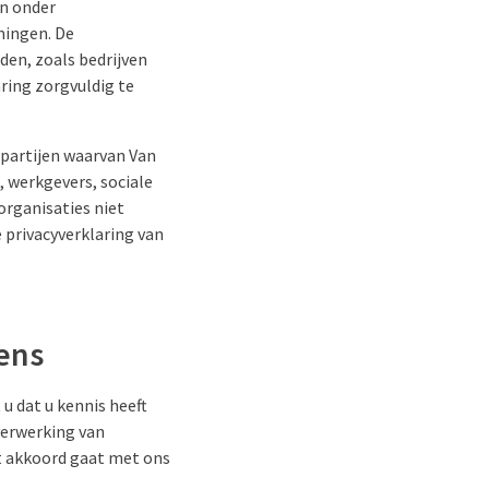
en onder
mingen. De
den, zoals bedrijven
aring zorgvuldig te
 partijen waarvan Van
 werkgevers, sociale
organisaties niet
 privacyverklaring van
ens
u dat u kennis heeft
verwerking van
et akkoord gaat met ons