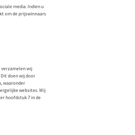
ociale media. Indien u
kt om de prijswinnaars
n verzamelen wij
Dit doen wij door
n, waaronder
rgelijke websites. Wij
er hoofdstuk 7 in de