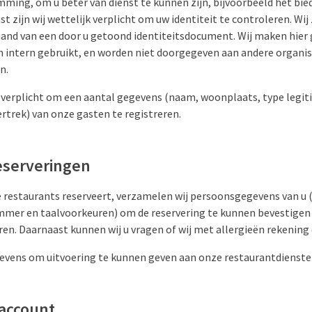
mming, om u beter van dienst te kunnen zijn, bijvoorbeeld het bi
 zijn wij wettelijk verplicht om uw identiteit te controleren. Wij z
hand van een door u getoond identiteitsdocument. Wij maken hier 
 intern gebruikt, en worden niet doorgegeven aan andere organis
n.
el verplicht om een aantal gegevens (naam, woonplaats, type legit
rtrek) van onze gasten te registreren.
eserveringen
e restaurants reserveert, verzamelen wij persoonsgegevens van u (
mmer en taalvoorkeuren) om de reservering te kunnen bevestigen
ren. Daarnaast kunnen wij u vragen of wij met allergieën rekening
evens om uitvoering te kunnen geven aan onze restaurantdienste
 account