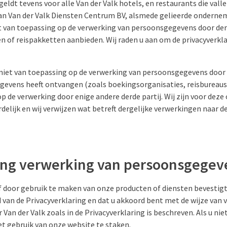
geldt tevens voor alle Van der Valk hotels, en restaurants die vall
an Van der Valk Diensten Centrum BV, alsmede gelieerde onderne
et van toepassing op de verwerking van persoonsgegevens door der
en of reispakketten aanbieden. Wij raden u aan om de privacyverkl
s niet van toepassing op de verwerking van persoonsgegevens door
gevens heeft ontvangen (zoals boekingsorganisaties, reisbureaus,
p de verwerking door enige andere derde partij. Wij zijn voor deze 
lijk en wij verwijzen wat betreft dergelijke verwerkingen naar de
ing verwerking van persoonsgegev
f door gebruik te maken van onze producten of diensten bevestigt 
van de Privacyverklaring en dat u akkoord bent met de wijze van 
an der Valk zoals in de Privacyverklaring is beschreven. Als u ni
het gebruik van onze website te staken.