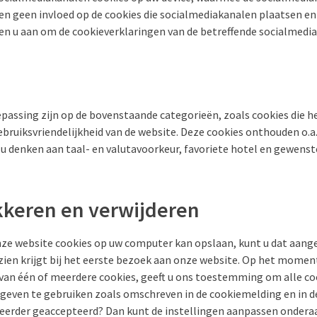
en geen invloed op de cookies die socialmediakanalen plaatsen en d
den u aan om de cookieverklaringen van de betreffende socialmedia
epassing zijn op de bovenstaande categorieën, zoals cookies die he
ebruiksvriendelijkheid van de website. Deze cookies onthouden o.a
t u denken aan taal- en valutavoorkeur, favoriete hotel en gewen
kkeren en verwijderen
onze website cookies op uw computer kan opslaan, kunt u dat aange
zien krijgt bij het eerste bezoek aan onze website. Op het momen
van één of meerdere cookies, geeft u ons toestemming om alle c
ven te gebruiken zoals omschreven in de cookiemelding en in de
l eerder geaccepteerd? Dan kunt de instellingen aanpassen ondera