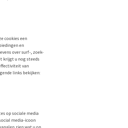
e cookies een
biedingen en
evens over surf-, zoek-
t krijgt u nog steeds
ffectiviteit van
gende links bekijken:
tes op sociale media
 social media-icoon
kanalen zien wat u op