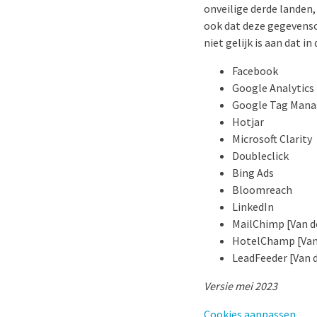
onveilige derde landen,
ook dat deze gegevenso
niet gelijk is aan dat i
Facebook
Google Analytics
Google Tag Mana
Hotjar
Microsoft Clarity
Doubleclick
Bing Ads
Bloomreach
LinkedIn
MailChimp [Van d
HotelChamp [Van 
LeadFeeder [Van 
Versie mei 2023
Cookies aanpassen