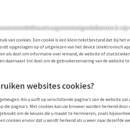
evenementen
Wellness
Arrangementen
Agenda
Diensten & vrije 
uik van cookies. Een cookie is een klein tekstbestand dat bij het 
rdt opgeslagen op of uitgelezen van het device (elektronisch ap
en als doel om informatie over iemand, de website of statistieke
 daarnaast tot doel om de gebruikerservaring van de website te
uiken websites cookies?
heugen. Als u surft op verschillende pagina's van de website zal
 op die pagina's. Met cookies kan uw browser worden herkend door
gebruikt om de keuzes die u maakt te herinneren, zoals bijvoorbe
n cookies ervoor dat u wordt herkend als u weer naar dezelfde we