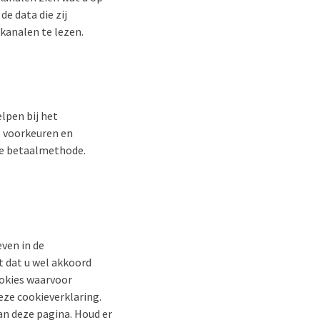
e data die zij
kanalen te lezen.
lpen bij het
. voorkeuren en
ste betaalmethode.
ven in de
t dat u wel akkoord
ookies waarvoor
ze cookieverklaring.
an deze pagina. Houd er