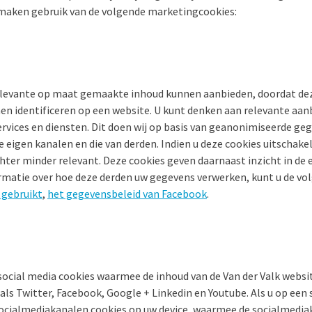
maken gebruik van de volgende marketingcookies:
elevante op maat gemaakte inhoud kunnen aanbieden, doordat dez
en identificeren op een website. U kunt denken aan relevante aan
rvices en diensten. Dit doen wij op basis van geanonimiseerde geg
 eigen kanalen en die van derden. Indien u deze cookies uitschakel
chter minder relevant. Deze cookies geven daarnaast inzicht in de e
rmatie over hoe deze derden uw gegevens verwerken, kunt u de vol
 gebruikt
,
het gegevensbeleid van Facebook
.
social media cookies waarmee de inhoud van de Van der Valk websi
ls Twitter, Facebook, Google + Linkedin en Youtube. Als u op een
 socialmediakanalen cookies op uw device, waarmee de socialmedia