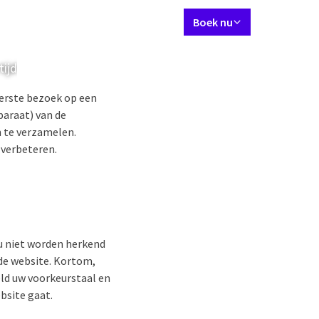
Ingestelde taal
Contact
Mijn Valk Account
NL
Boek nu
tijd
Kamers & Suites
Restaurant
Vergaderingen & evenement
eerste bezoek op een
paraat) van de
n te verzamelen.
 verbeteren.
 u niet worden herkend
 de website. Kortom,
eld uw voorkeurstaal en
bsite gaat.