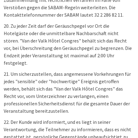
Zusammenhang mit rechtlichen Verfahren im Falle von
Verstößen gegen die SABAM-Regeln weiterleiten. Die
Kontakttelefonnummer der SABAM lautet 32 2 286 82 11.
20. Zu jeder Zeit darf der Geräuschpegel vor Ort die
Hotelgäste oder die unmittelbare Nachbarschaft nicht
stören. "Van der Valk Hôtel Congres" behält sich das Recht
vor, bei Überschreitung den Geräuschpegel zu begrenzen. Die
Endzeit jeder Veranstaltung ist maximal auf 2:00 Uhr
festgelegt.
21. Um sicherzustellen, dass angemessene Vorkehrungen für
jedes "sensible" oder "hochwertige" Ereignis getroffen
werden, behält sich das "Van der Valk Hôtel Congres" das
Recht vor, vom Unterzeichner zu verlangen, einen
professionellen Sicherheitsdienst für die gesamte Dauer der
Veranstaltung bereitzustellen.
22. Der Kunde wird informiert, und es liegt in seiner
Verantwortung, die Teilnehmer zu informieren, dass es nicht
gestattet ist, persönliche Gegenstände unbeaufsichtigt zu