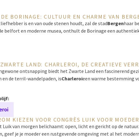
. DE BORINAGE: CULTUUR EN CHARME VAN BERG
liefhebber is en van oude stenen houdt, zal de stad
Bergen
haar be
e belfort en moderne musea, onthult de Borinage een authentie
 ZWARTE LAND: CHARLEROI, DE CREATIEVE VER
ngewone ontsnapping biedt het Zwarte Land een fascinerend gezi
n de terril-wandelpaden, is
Charleroi
een warme bestemming vo
lijf:
eroi
OM KIEZEN VOOR CONGRÈS LUIK VOOR MOEDE
 Luik van morgen belichaamt: open, licht en gericht op de natuur
n, geef je je moeder een rustgevende omgeving met al het moder