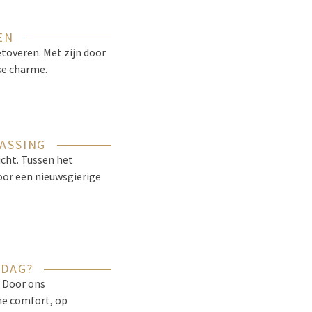
EN
toveren. Met zijn door
ke charme.
RASSING
cht. Tussen het
or een nieuwsgierige
RDAG?
. Door ons
ne comfort, op