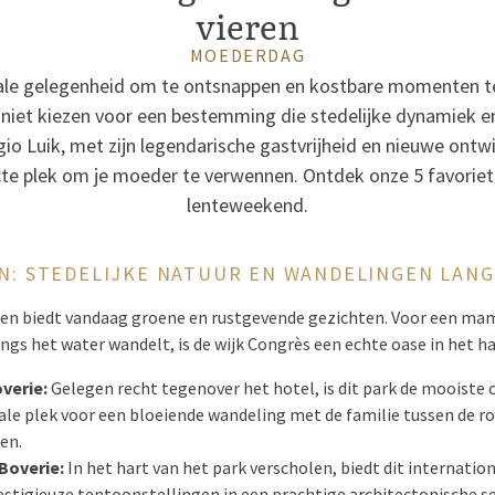
vieren
MOEDERDAG
ale gelegenheid om te ontsnappen en kostbare momenten t
niet kiezen voor een bestemming die stedelijke dynamiek e
io Luik, met zijn legendarische gastvrijheid en nieuwe ontw
fecte plek om je moeder te verwennen. Ontdek onze 5 favoriet
lenteweekend.
EN: STEDELIJKE NATUUR EN WANDELINGEN LAN
f en biedt vandaag groene en rustgevende gezichten. Voor een mam
angs het water wandelt, is de wijk Congrès een echte oase in het ha
overie:
Gelegen recht tegenover het hotel, is dit park de mooiste 
deale plek voor een bloeiende wandeling met de familie tussen de 
en.
Boverie:
In het hart van het park verscholen, biedt dit internat
stigieuze tentoonstellingen in een prachtige architectonische se