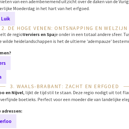
ieten van een adembenemend uitzicht over de daken van de Vurige
rlijke Moederdag in het hart van het erfgoed.
 Luik
2. DE HOGE VENEN: ONTSNAPPING EN WELZIJN
elt de regio
Verviers en Spa
je onder in een totaal andere sfeer. 
e wilde heidelandschappen is het de ultieme 'adempauze' bestem
omen?
ers
a
3. WAALS-BRABANT: ZACHT EN ERFGOED
o en Nijvel
, lijkt de tijd stil te staan. Deze regio nodigt uit tot f
erfijnde boetieks. Perfect voor een moeder die van landelijke ele
 adressen:
erloo