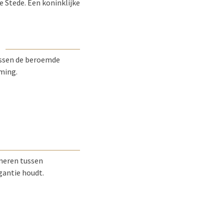
 Stede. Een koninklijke
Tussen de beroemde
ming.
laneren tussen
gantie houdt.