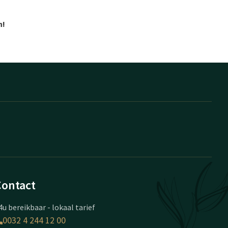
n!
Contact
4u bereikbaar - lokaal tarief
0032 4 244 12 00