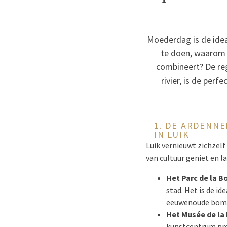
Moederdag is de ide
te doen, waarom 
combineert? De reg
rivier, is de per
1. DE ARDENN
IN LUIK
Luik vernieuwt zichzel
van cultuur geniet en l
Het Parc de la B
stad. Het is de i
eeuwenoude bom
Het Musée de la 
kunstcentrum pre