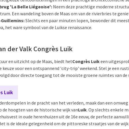
rug 'La Belle Liégeoise':
Neem deze prachtige moderne structuu
trum. Een wandeling boven de Maas om van de rivierbries te genie
-Guillemins:
Slechts een paar minuten lopen, bewonder dit meest
a, het ware symbool van de Luikse renaissance.
Van der Valk Congrès Luik
tuur en uitzicht op de Maas, biedt het
Congrès Luik
een uitgesprok
ale keuze voor een ontspannend 'city-trip' weekend. Stel je een ru
gevolgd door directe toegang tot de mooiste groene ruimtes van de
s Luik
onderdompelen in de pracht van het verleden, maak dan een omweg
p de hoogten van de historische wijk van
Luik
. Op slechts enkele m
gehuisvest in oude herenhuizen uit de 16e eeuw, de perfecte aanvul
Het is de ideale gelegenheid om de pittoreske straatjes van de wij