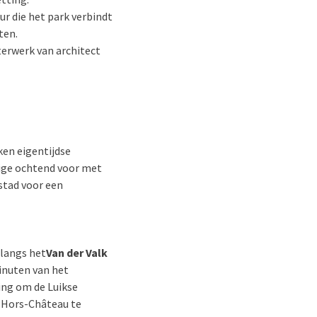
r die het park verbindt
ten.
erwerk van architect
en eigentijdse
stige ochtend voor met
 stad voor een
 langs het
Van der Valk
inuten van het
ling om de Luikse
k Hors-Château te