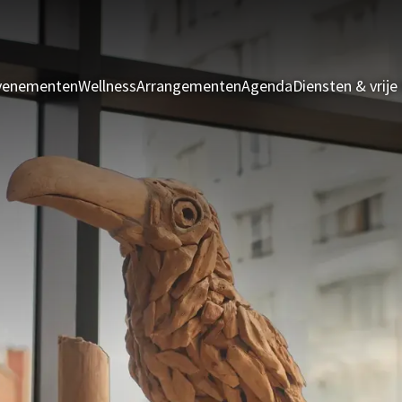
evenementen
Wellness
Arrangementen
Agenda
Diensten & vrije 