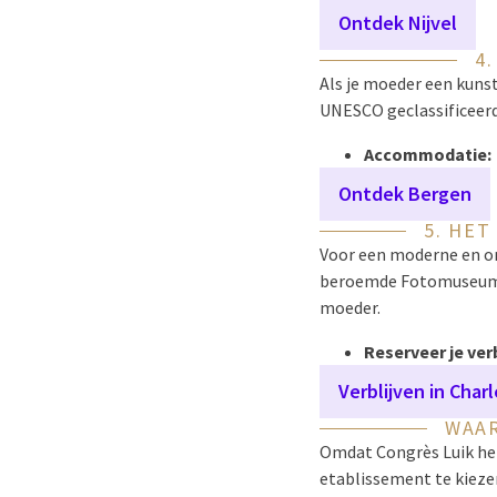
Ontdek Nijvel
4
Als je moeder een kunst
UNESCO geclassificeerd
Accommodatie:
Ontdek Bergen
5. HET
Voor een moderne en o
beroemde Fotomuseum e
moeder.
Reserveer je verb
Verblijven in Charl
WAAR
Omdat Congrès Luik het
etablissement te kieze