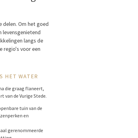
e delen. Om het goed
n levensgenietend
ikkelingen langs de
e regio's voor een
GS HET WATER
a die graag flaneert,
rt van de Vurige Stede.
openbare tuin van de
rozenperken en
ionaal gerenommeerde
tting.