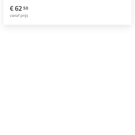
€
62
50
vanaf
prijs