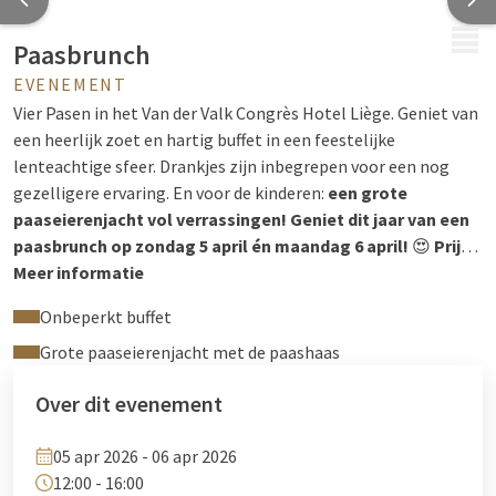
MENU
Paasbrunch
EVENEMENT
Vier Pasen in het Van der Valk Congrès Hotel Liège. Geniet van
een heerlijk zoet en hartig buffet in een feestelijke
lenteachtige sfeer. Drankjes zijn inbegrepen voor een nog
gezelligere ervaring. En voor de kinderen:
een grote
paaseierenjacht vol verrassingen!
Geniet dit jaar van een
paasbrunch op zondag 5 april én maandag 6 april!
😍
Prijs:
€ 62,50 – inclusief drankjes (koffie, thee, mousserende wijn,
Meer informatie
wijn en frisdrank), halve prijs voor kinderen onder de 12 jaar en
Onbeperkt buffet
gratis voor kinderen onder de 3 jaar.
Reserveringen:
+32 4 244
12 00 of
Grote paaseierenjacht met de paashaas
reception@hotelliege.eu
Over dit evenement
05 apr 2026 - 06 apr 2026
12:00 - 16:00