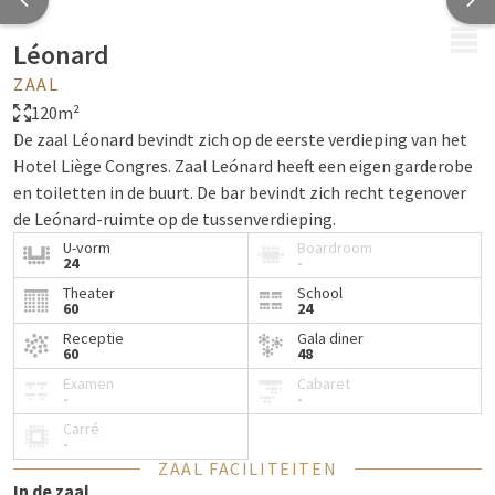
MENU
Léonard
ZAAL
120m²
De zaal Léonard bevindt zich op de eerste verdieping van het
Hotel Liège Congres. Zaal Leónard heeft een eigen garderobe
en toiletten in de buurt. De bar bevindt zich recht tegenover
de Leónard-ruimte op de tussenverdieping.
U-vorm
Boardroom
24
-
Theater
School
60
24
Receptie
Gala diner
60
48
Examen
Cabaret
-
-
Carré
-
ZAAL FACILITEITEN
In de zaal