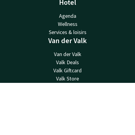
Hotel
Agenda
Wellness
Services & loisirs
Van der Valk
Van der Valk
Valk Deals
Valk Giftcard
Valk Store
Valk Business
Valk Life
Contact
Account
NL
Contact
Boek nu
24u bereikbaar - lokaal tarief
0032 4 244 12 00
Bereikbaar via mail