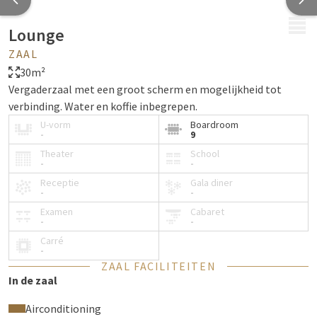
MENU
Lounge
ZAAL
30m²
Vergaderzaal met een groot scherm en mogelijkheid tot
verbinding. Water en koffie inbegrepen.
U-vorm
Boardroom
-
9
Theater
School
-
-
Receptie
Gala diner
-
-
Examen
Cabaret
-
-
Carré
-
ZAAL FACILITEITEN
In de zaal
Airconditioning