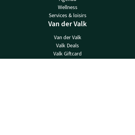
Wellness
Services & loisirs
Van der Valk
Van der Valk
Valk Deals
Valk Giftcard
Valk Store
Valk Business
Contact
Account
NL
Valk Life
Contact
Boek nu
24u bereikbaar - lokaal tarief
0032 4 244 12 00
Bereikbaar via mail
reception@hotelliege.eu