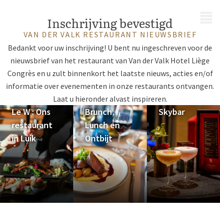
MENU
Inschrijving bevestigd
VAN DER VALK RESTAURANT NIEUWSBRIEF
Bedankt voor uw inschrijving! U bent nu ingeschreven voor de
nieuwsbrief van het restaurant van Van der Valk Hotel Liège
Congrès en u zult binnenkort het laatste nieuws, acties en/of
informatie over evenementen in onze restaurants ontvangen.
Laat u hieronder alvast inspireren.
Le W : Ons
Brunch,
Skybar
restaurant
Lunch en
in Luik
Ontbijt