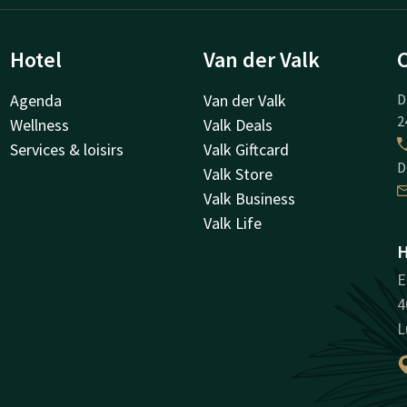
Hotel
Van der Valk
Agenda
Van der Valk
D
2
Wellness
Valk Deals
Services & loisirs
Valk Giftcard
D
Valk Store
Valk Business
Valk Life
H
E
4
L