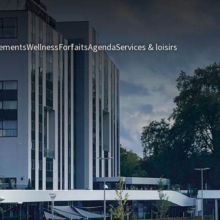
nements
Wellness
Forfaits
Agenda
Services & loisirs
Chambres &