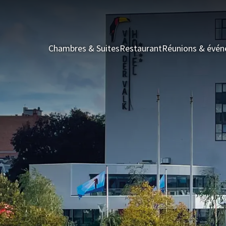
Chambres & Suites
Restaurant
Réunions & évé