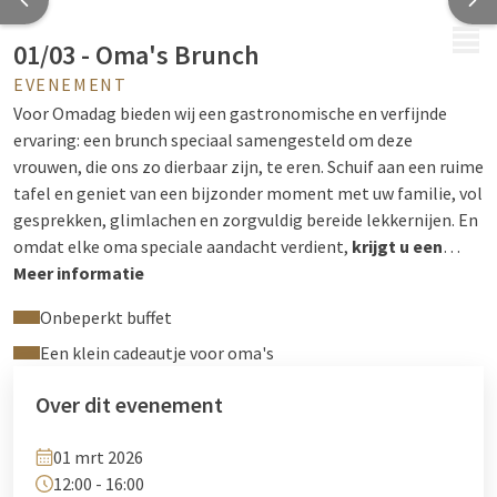
MENU
01/03 - Oma's Brunch
EVENEMENT
Voor Omadag bieden wij een gastronomische en verfijnde
ervaring: een brunch speciaal samengesteld om deze
vrouwen, die ons zo dierbaar zijn, te eren. Schuif aan een ruime
tafel en geniet van een bijzonder moment met uw familie, vol
gesprekken, glimlachen en zorgvuldig bereide lekkernijen. En
omdat elke oma speciale aandacht verdient,
krijgt u een
klein cadeautje
Meer informatie
om de magie van deze dag te verlengen.
Prijs:
€ 62,50 (inclusief drankjes) / € 31,25 voor kinderen onder
Onbeperkt buffet
de 12 jaar, gratis voor kinderen onder de 3 jaar.
Reserveren:
04
244 12 00 of
Een klein cadeautje voor oma's
reception@hotelliege.eu
Over dit evenement
01 mrt 2026
12:00 - 16:00