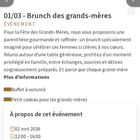
MENU
01/03 - Brunch des grands-mères
ÉVÉNEMENT
Pour la Fête des Grands-Mères, nous vous proposons une
parenthèse gourmande et raffinée : un brunch spécialement
imaginé pour célébrer ces femmes si chères à nos cœurs.
Réunis autour d’une table généreuse, profitez d’un moment
privilégié en famille, entre échanges, sourires et délices
soigneusement préparés. Et parce que chaque grand-mère
mérite une attention particulière,
Plus d'informations
un petit cadeau lui sera
offert
afin de prolonger la magie de cette journée.
Buffet à volonté
Prix :
62,50€ (boissons comprises) / 31,25€ pour les -12 ans,
Petit cadeau pour les grands-mères
gratuit pour les -3 ans.
À propos de cet événement
Réservation
:
04 244 12 00 ou
reception@hotelliege.eu
01 mrt 2026
12:00 - 16:00