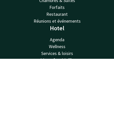
Chambres & Suites
Forfaits
Restaurant
Réunions et événements
Hotel
Agenda
Wellness
Services & loisirs
Van der Valk
Contact
Compte
FR
Van der Valk
Valk Deals
Réserver
Valk Giftcard
Valk Store
Valk Business
Valk Life
Contacter