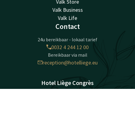
Valk Store
Valk Business
Valk Life
Contact
24u bereikbaar - lokaal tarief
0032 4 244 12 00
Bereikbaar via mail
reception@hotelliege.eu
Hotel Liège Congrès
Esplanade de l'Europe 2
4020 Liège
Contact
Account
NL
Luik
Boek nu
Plan route