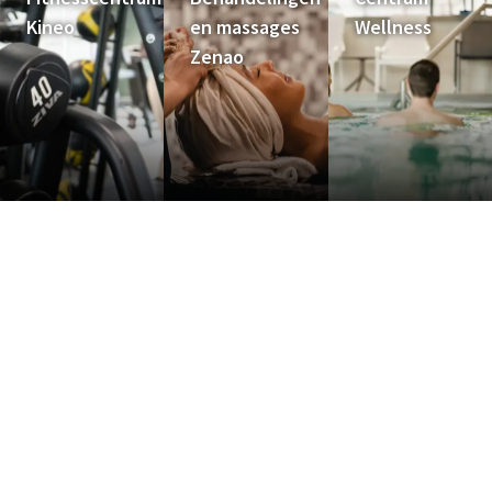
Kineo
en massages
Wellness
Zenao