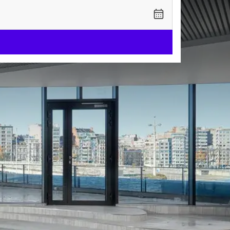
 Congrès
– l’Hôtel Van der Valk
iège, l’hôtel allie
 est réuni pour vous
pour les escapades