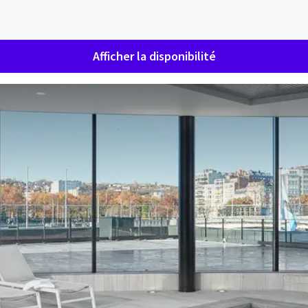
Afficher la disponibilité
ue au Van der Valk Hôtel Liège
NATURELLEMENT SURPRENANT
la détente, le confort ou un lieu inspirant pour vos réunions 
le point de départ idéal. Situé à la lisière du centre-ville de L
euse, gastronomie soignée et infrastructures modernes. Tout
agréable et sans souci, tant pour les voyages d’affaires que 
personnelles.