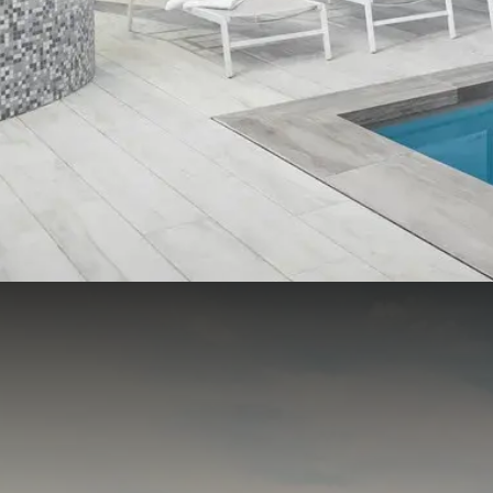
Chambres et suites
L'hôtel dispose de 219 chambres de qualité
Salles de réunion
5 salles multifonctionnelles pour votre événement
Bien-être et remise en forme
Profitez gratuitement de notre centre de bien-être
Restaurant & Skybar
Petit-déjeuner, lunch, dîner, boissons ou encore fi
8,2
Évalué très agréable
À partir de 460 avis fiables
Recevez l