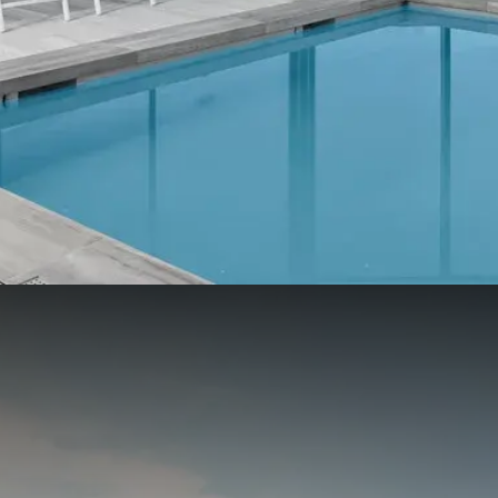
, réunion ou conférence
 qui comprend un sauna, un bain à remous et une salle de remise en forme
nger food
es dernières mises à jour sur nos