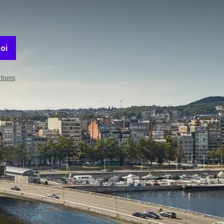
oi
itions