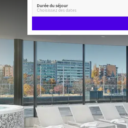
Durée du séjour
Choisissez des dates
Bienven
Que vous recherchiez 
Liège Congrès est 
hospitalité chaleur
offrir un séjour 