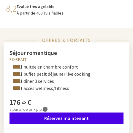
8,2
Évalué très agréable
À partir de 460 avis fiables
OFFRES & FORFAITS
Séjour romantique
FORFAIT
1 nuitée en chambre confort
1 buffet petit déjeuner live cooking
1 dîner 3 services
1 accès wellness/fitness
176
€
25
à partir de
prix p.p.
Réservez maintenant