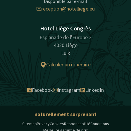
Disponible par e-mail
reception@hotelliege.eu
Hotel Liège Congrès
Esplanade de l'Europe 2
4020 Liège
Luik
Calculer un itinéraire
Facebook
Instagram
LinkedIn
naturellement surprenant
Sitemap
Privacy
Cookies
Responsabilité
Conditions
Meilleure garantie de prix