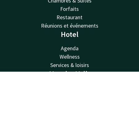
Chambres & Suites
Forfaits
Restaurant
Réunions et événements
Hotel
Agenda
Wellness
Services & loisirs
Van der Valk
Contact
Compte
FR
Van der Valk
Valk Deals
Réserver
Valk Giftcard
Valk Store
Valk Business
Valk Life
Contacter