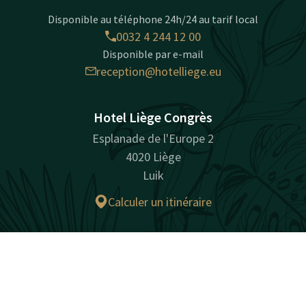
Disponible au téléphone 24h/24 au tarif local
0032 4 244 12 00
Disponible par e-mail
reception@hotelliege.eu
Hotel Liège Congrès
Esplanade de l'Europe 2
4020 Liège
Luik
Calculer un itinéraire
Facebook
Instagram
LinkedIn
Contact
Compte
FR
Réserver