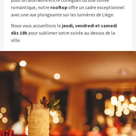
pour un afterwork entre collègues ou une soirée
romantique, notre
rooftop
offre un cadre exceptionnel
avec une vue plongeante sur les lumières de Liège.
Nous vous accueillons le
jeudi, vendredi et samedi
dès 18h
pour sublimer votre soirée au-dessus de la
ville.