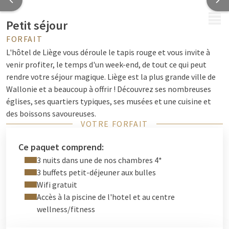
MENU
Petit séjour
FORFAIT
L'hôtel de Liège vous déroule le tapis rouge et vous invite à
venir profiter, le temps d'un week-end, de tout ce qui peut
rendre votre séjour magique. Liège est la plus grande ville de
Wallonie et a beaucoup à offrir ! Découvrez ses nombreuses
églises, ses quartiers typiques, ses musées et une cuisine et
des boissons savoureuses.
VOTRE FORFAIT
3 nuits à un prix imbattable ! Grâce à cette offre hôtelière,
réservez un mini-séjour dans le magnifique cadre verdoyant de
Ce paquet comprend:
la Belgique. Vous séjournerez 3 nuits (petit-déjeuner compris)
3 nuits dans une de nos chambres 4*
dans une chambre standard.
3 buffets petit-déjeuner aux bulles
Wifi gratuit
Accès à la piscine de l'hotel et au centre
wellness/fitness