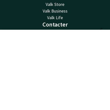
Valk Store
Valk Business
Valk Life
Contacter
Disponible au téléphone 24h/24 au tarif local
Contact
Compte
FR
0032 4 244 12 00
Disponible par e-mail
Réserver
reception@hotelliege.eu
Hotel Liège Congrès
Esplanade de l'Europe 2
4020 Liège
Luik
Calculer un itinéraire