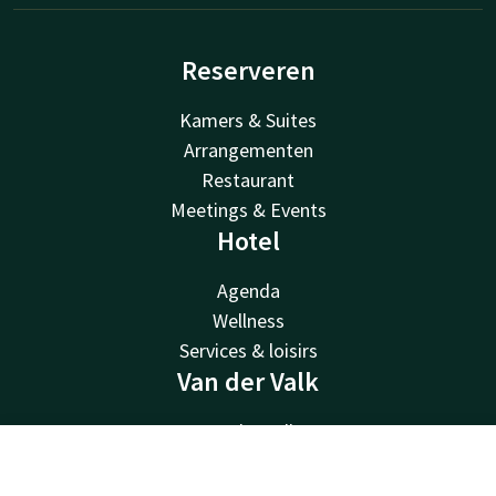
Reserveren
Kamers & Suites
Arrangementen
Restaurant
Meetings & Events
Hotel
Agenda
Wellness
Services & loisirs
Van der Valk
Van der Valk
Valk Deals
Contact
Account
NL
Valk Giftcard