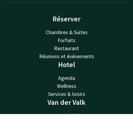
Réserver
Chambres & Suites
Forfaits
Restaurant
Réunions et événements
Hotel
Agenda
Wellness
Services & loisirs
Van der Valk
Van der Valk
Valk Deals
Contact
Compte
FR
Valk Giftcard