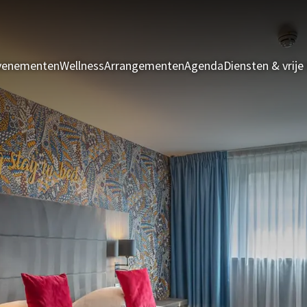
evenementen
Wellness
Arrangementen
Agenda
Diensten & vrije 