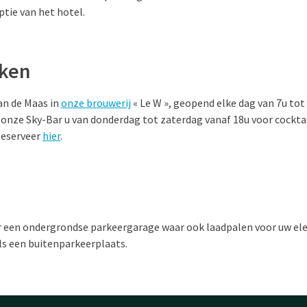
tie van het hotel.
nken
an de Maas in
onze brouwerij
« Le W », geopend elke dag van 7u tot
onze Sky-Bar u van donderdag tot zaterdag vanaf 18u voor cocktai
 Reserveer
hier
.
r een ondergrondse parkeergarage waar ook laadpalen voor uw ele
ls een buitenparkeerplaats.