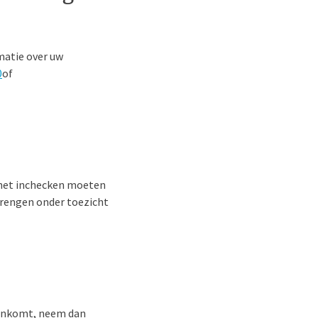
rmatie over uw
0
of
j het inchecken moeten
rbrengen onder toezicht
 aankomt, neem dan