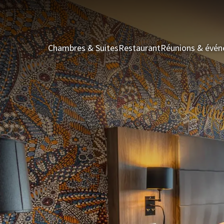
Chambres & Suites
Restaurant
Réunions & évé