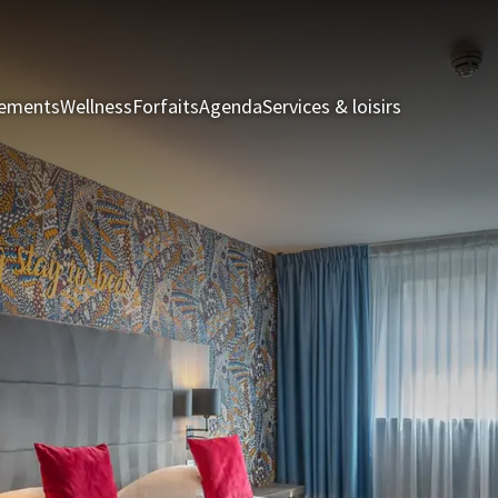
nements
Wellness
Forfaits
Agenda
Services & loisirs
Chambres &