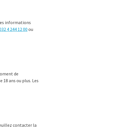
 les informations
032 4 244 12 00
ou
 moment de
e 18 ans ou plus. Les
euillez contacter la