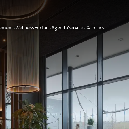
nements
Wellness
Forfaits
Agenda
Services & loisirs
Chambres &